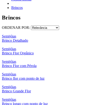
Brincos
Brincos
ORDENAR POR:
Semijóias
Brinco Detalhado
Semijóias
Brinco Flor Orgânico
Semijóias
Brinco Flor com Pérola
Semijóias
Brinco flor com ponto de luz
Semijóias
Brinco Grande Flor
Semijóias
Brinco longo com ponto de luz