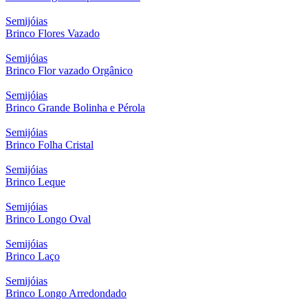
Semijóias
Brinco Flores Vazado
Semijóias
Brinco Flor vazado Orgânico
Semijóias
Brinco Grande Bolinha e Pérola
Semijóias
Brinco Folha Cristal
Semijóias
Brinco Leque
Semijóias
Brinco Longo Oval
Semijóias
Brinco Laço
Semijóias
Brinco Longo Arredondado