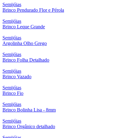
Semijóias
Brinco Pendurado Flor e Pérola
Semijóias
Brinco Leque Grande
Semijóias
Argolinha Olho Grego
Semijóias
Brinco Folha Detalhado
Semijóias
Brinco Vazado
Semijóias
Brinco Fio
Semijóias
Brinco Bolinha Lisa - 8mm
Semijóias
Brinco Orgânico detalhado
Semijóias